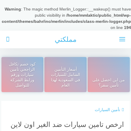
Warning
: The magic method Merlin_Logger::__wakeup() must have
public visibility in
/home/mmlaktic/public_html/wp-
content/themes/bahr/inc/merlin/includes/class-merlin-logger.php
on line
194
لتجاوز
مملكتي
لى
لمحتوى
كود خصم تكافل
أسعار التأمين
الراجحي تأمين
الشامل للسيارات
سيارات ورقم
من اين احصل على
في السعودية لهذا
ورابط الشركة
تأمين سفر؟
العام
للتواصل
تأمين السيارات
ارخص تامين سيارات ضد الغير اون لاين