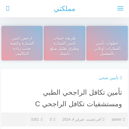
لتجاوز
مملكتي
لى
لمحتوى
طريقة حساب
ارخص تامين
خطوات تأمين
تأمين السيارة
السيارة وكيفية
السيارات اونلاين
وطرق تقليل مبلغ
تجنب زيادة
بالتفصيل
تامينك
التكاليف
تأمين صحي
تأمين تكافل الراجحي الطبي
ومستشفيات تكافل الراجحي C
admin
آخر تحديث:
فبراير 4, 2024
0
5351