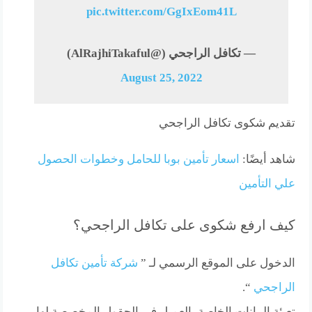
pic.twitter.com/GgIxEom41L
— تكافل الراجحي (@AlRajhiTakaful)
August 25, 2022
تقديم شكوى تكافل الراجحي
شاهد أيضًا:
اسعار تأمين بوبا للحامل وخطوات الحصول
علي التأمين
كيف ارفع شكوى على تكافل الراجحي؟
الدخول على الموقع الرسمي لـ ”
شركة تأمين تكافل
الراجحي
“.
تعبئة البيانات الخاصة بالعميل في الحقول المخصصة لها