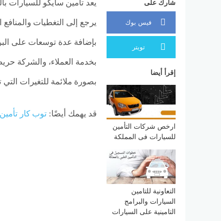
يعد تأمين سايكو للسيارات با
شارك على
يرجع إلى التغطيات والمنافع ا
فيس بوك
بإضافة عدة توسعات على البر
تويتر
بخدمة العملاء، والشركة حري
إقرأ أيضا
بصورة ملائمة للتغيرات التي 
قد يهمك أيضًا:
توب كار تأمين
ارخص شركات التأمين
للسيارات فى المملكة
التعاونية للتامين
السيارات والبرامج
التامينية على السيارات