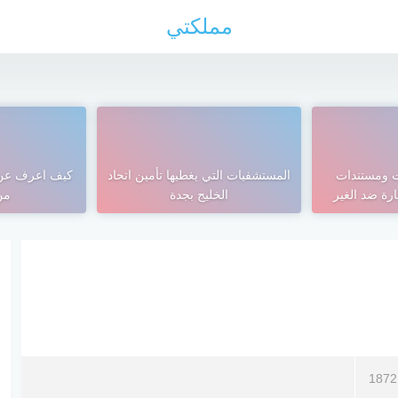
مملكتي
ات ومستندات
المستشفيات التي يغطيها تأمين اتحاد
كيف اعرف عن ت
رة ضد الغير
الخليج بجدة
من
1872