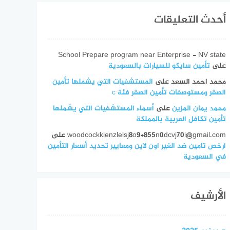
أحدث التعليقات
School Prepare program near Enterprise - NV state
على
تأمين سايكو للسيارات بالسعودية
محمد احمد السعد
على
المستشفيات التي يشملها تأمين
الصقر ومستوصفات تأمين الصقر فئة c
محمد يمان المزين
على
أسماء المستشفيات التي يشملها
تأمين تكافل العربية بالمملكة
woodcockkienzlelsj8o9+855n0dcvj70i@gmail.com
على
ارخص تامين ضد الغير اون لاين ومعايير تحديد أسعار التأمين
في السعودية
الأرشيف