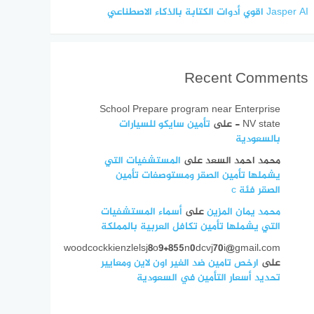
Jasper AI اقوي أدوات الكتابة بالذكاء الاصطناعي
Recent Comments
School Prepare program near Enterprise
- NV state
على
تأمين سايكو للسيارات
بالسعودية
محمد احمد السعد
على
المستشفيات التي
يشملها تأمين الصقر ومستوصفات تأمين
الصقر فئة c
محمد يمان المزين
على
أسماء المستشفيات
التي يشملها تأمين تكافل العربية بالمملكة
woodcockkienzlelsj8o9+855n0dcvj70i@gmail.com
على
ارخص تامين ضد الغير اون لاين ومعايير
تحديد أسعار التأمين في السعودية