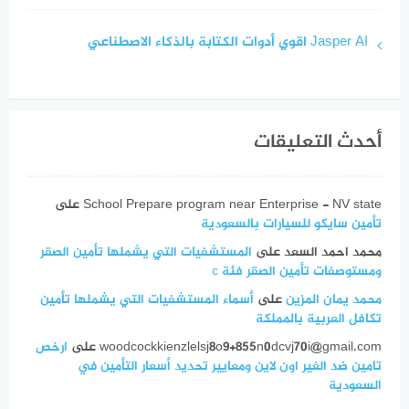
Jasper AI اقوي أدوات الكتابة بالذكاء الاصطناعي
أحدث التعليقات
School Prepare program near Enterprise - NV state
على
تأمين سايكو للسيارات بالسعودية
محمد احمد السعد
على
المستشفيات التي يشملها تأمين الصقر
ومستوصفات تأمين الصقر فئة c
محمد يمان المزين
على
أسماء المستشفيات التي يشملها تأمين
تكافل العربية بالمملكة
woodcockkienzlelsj8o9+855n0dcvj70i@gmail.com
على
ارخص
تامين ضد الغير اون لاين ومعايير تحديد أسعار التأمين في
السعودية