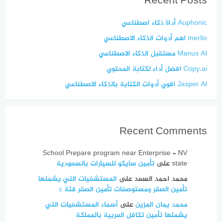
Recent Posts
Auphonic أداة ذكاء اصطناعي
merlio اهم أدوات الذكاء الاصطناعي
Manus AI مستقبل الذكاء الاصطناعي
Copy.ai افضل أداء لكتابة المحتوي
Jasper AI اقوي أدوات الكتابة بالذكاء الاصطناعي
Recent Comments
School Prepare program near Enterprise - NV
state
على
تأمين سايكو للسيارات بالسعودية
محمد احمد السعد
على
المستشفيات التي يشملها
تأمين الصقر ومستوصفات تأمين الصقر فئة c
محمد يمان المزين
على
أسماء المستشفيات التي
يشملها تأمين تكافل العربية بالمملكة