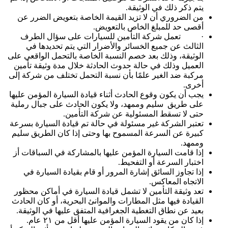
يتم ذكر ذلك في الوثيقة.
من الضروري أن لا تزيد القيمة الخاصة بتعويض الضرر عن
أقصى حد للمبلغ الخاص بالتعويض.
· تعمل شركة التأمين للسيارات على سؤال الطرف
الثالث عن جميع الخسائر والأضرار التي يتم تحديدها في
الوثيقة، وذلك بعد خصم النسبة الخاصة بالتحمل الواقعي على
العميل وذلك في حالة حدوث الحادثة خلال مدة وثيقة تأمين
مركبة ضد الغير علمًا بأن نسبة التحمل تختلف من شركة إلى
أخرى.
يجب أن يكون وقوع الحادث أثناء قيادة السيارة المؤمن عليها
على طريق سليم وممهد، ولا يكون الحادث على جبال رملية
حتى لا تسقط المسئولية عن شركة التأمين.
تعتبر الشركة غير مسئولة في حالة تم قيادة السيارة بسرعة
كبيرة عن السرعة المسموح بها وحتى إذا كان الطريق سليم
وممهد.
إذا قامت السيارة المؤمن عليها بالمشاركة في السباقات أز
اختبار السرعة أو التفحيط.
إذا تجاوز السائق إشارة المرور أو قام بقيادة السيارة في
الاتجاه المعاكس.
تعد وثيقة التأمين لا تشمل قيادة السيارة في أماكن محظور
القيادة فيها مثل المطارات والموانئ البحرية، أو كان الحادث
بعيد عن نطاق التغطية الجغرافية المتفق عليها في الوثيقة.
إذا كان من يقود السيارة المؤمن عليها أقل من ٢١ عام.