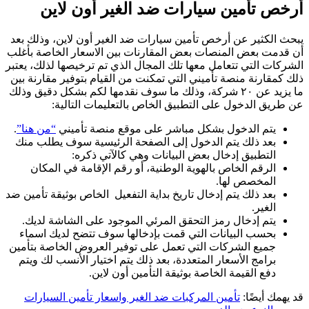
أرخص تأمين سيارات ضد الغير أون لاين
يبحث الكثير عن أرخص تأمين سيارات ضد الغير أون لاين، وذلك بعد
أن قدمت بعض المنصات بعض المقارنات بين الاسعار الخاصة بأغلب
الشركات التي تتعامل معها تلك المجال الذي تم ترخيصها لذلك، يعتبر
ذلك كمقارنة منصة تأميني التي تمكنت من القيام بتوفير مقارنة بين
ما يزيد عن ٢٠ شركة، وذلك ما سوف نقدمها لكم بشكل دقيق وذلك
عن طريق الدخول على التطبيق الخاص بالتعليمات التالية:
يتم الدخول بشكل مباشر على موقع منصة تأميني
“من هنا”
.
بعد ذلك يتم الدخول إلى الصفحة الرئيسية سوف يطلب منك
التطبيق إدخال بعض البيانات وهي كالآتي ذكره:
الرقم الخاص بالهوية الوطنية، أو رقم الإقامة في المكان
المخصص لها.
بعد ذلك يتم إدخال تاريخ بداية التفعيل الخاص بوثيقة تأمين ضد
الغير.
يتم إدخال رمز التحقق المرئي الموجود على الشاشة لديك.
بحسب البيانات التي قمت بإدخالها سوف تتضح لديك اسماء
جميع الشركات التي تعمل على توفير العروض الخاصة بتأمين
برامج الأسعار المتعددة، بعد ذلك يتم اختيار الأنسب لك ويتم
دفع القيمة الخاصة بوثيقة التأمين أون لاين.
قد يهمك أيضًا:
تأمين المركبات ضد الغير واسعار تأمين السيارات