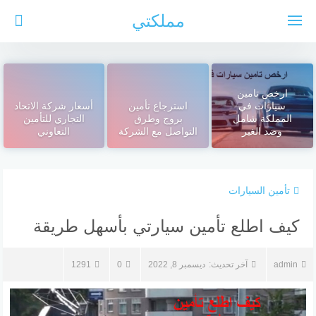
لتجاوز
مملكتي
لى
لمحتوى
ارخص تامين
سيارات في
استرجاع تأمين
أسعار شركة الاتحاد
المملكة شامل
بروج وطرق
التجاري للتأمين
وضد الغير
التواصل مع الشركة
التعاوني
تأمين السيارات
كيف اطلع تأمين سيارتي بأسهل طريقة
admin
آخر تحديث:
ديسمبر 8, 2022
0
1291