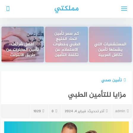
لتجاوز
مملكتي
لى
لمحتوى
كم سعر تأمين
اتحاد الخليج
المستشفيات التي
الطبي وخطوات
افضل شركات
يشملها تأمين
الاستعلام عن
تأمين السيارات عن
تكافل العربية
تكلفة التأمين
طريق الانترنت
تأمين صحي
مزايا للتأمين الطبي
admin
آخر تحديث:
فبراير 4, 2024
0
1029